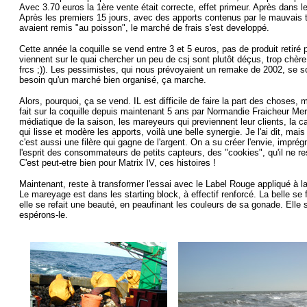
Avec 3.70 euros la 1ère vente était correcte, effet primeur. Après dans l
Après les premiers 15 jours, avec des apports contenus par le mauvais 
avaient remis "au poisson", le marché de frais s'est developpé.
Cette année la coquille se vend entre 3 et 5 euros, pas de produit retiré 
viennent sur le quai chercher un peu de csj sont plutôt déçus, trop chère 
frcs ;)). Les pessimistes, qui nous prévoyaient un remake de 2002, se sont
besoin qu'un marché bien organisé, ça marche.
Alors, pourquoi, ça se vend. IL est difficile de faire la part des choses,
fait sur la coquille depuis maintenant 5 ans par Normandie Fraicheur Mer 
médiatique de la saison, les mareyeurs qui previennent leur clients, la
qui lisse et modère les apports, voilà une belle synergie. Je l'ai dit, mais
c'est aussi une filère qui gagne de l'argent. On a su créer l'envie, imprég
l'esprit des consommateurs de petits capteurs, des "cookies", qu'il ne resta
C'est peut-etre bien pour Matrix IV, ces histoires !
Maintenant, reste à transformer l'essai avec le Label Rouge appliqué à la
Le mareyage est dans les starting block, à effectif renforcé. La belle se 
elle se refait une beauté, en peaufinant les couleurs de sa gonade. Elle
espérons-le.