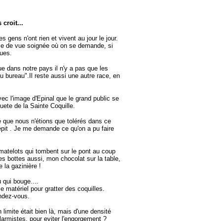
croit...
gens n'ont rien et vivent au jour le jour.
se de vue soignée où on se demande, si
ques.
ue dans notre pays il n'y a pas que les
au bureau".Il reste aussi une autre race, en
ec l'image d'Epinal que le grand public se
quete de la Sainte Coquille.
lé que nous n'étions que tolérés dans ce
répit . Je me demande ce qu'on a pu faire
s matelots qui tombent sur le pont au coup
es bottes aussi, mon chocolat sur la table,
e la gazinière !
 qui bouge....
e matériel pour gratter des coquilles.
endez-vous.
imite était bien là, mais d'une densité
larmistes, pour eviter l'engorgement ?