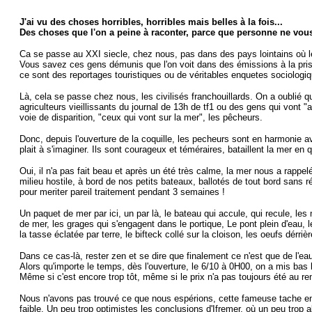
J'ai vu des choses horribles, horribles mais belles à la fois...
Des choses que l'on a peine à raconter, parce que personne ne vous 
Ca se passe au XXI siecle, chez nous, pas dans des pays lointains où les 
Vous savez ces gens démunis que l'on voit dans des émissions à la pri
ce sont des reportages touristiques ou de véritables enquetes sociologi
Là, cela se passe chez nous, les civilisés franchouillards. On a oublié q
agriculteurs vieillissants du journal de 13h de tf1 ou des gens qui vont "
voie de disparition, "ceux qui vont sur la mer", les pêcheurs.
Donc, depuis l'ouverture de la coquille, les pecheurs sont en harmonie av
plait à s'imaginer. Ils sont courageux et téméraires, bataillent la mer en 
Oui, il n'a pas fait beau et après un été très calme, la mer nous a rappe
milieu hostile, à bord de nos petits bateaux, ballotés de tout bord sans 
pour meriter pareil traitement pendant 3 semaines !
Un paquet de mer par ici, un par là, le bateau qui accule, qui recule, le
de mer, les grages qui s'engagent dans le portique, Le pont plein d'eau, l
la tasse éclatée par terre, le bifteck collé sur la cloison, les oeufs dérrièr
Dans ce cas-là, rester zen et se dire que finalement ce n'est que de l'eau
Alors qu'importe le temps, dès l'ouverture, le 6/10 à 0H00, on a mis bas l
Même si c'est encore trop tôt, même si le prix n'a pas toujours été au r
Nous n'avons pas trouvé ce que nous espérions, cette fameuse tache en l
faible. Un peu trop optimistes les conclusions d'Ifremer, où un peu trop a