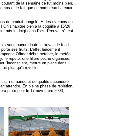
e courant de la semaine ce fut moins bien.
temps et le fait que de nombreux bateaux
pas de produit congelé. Et les riverains qui
! On s'habitue bien à la coquille à 15/20
 mis le doigt dans l'oeil. Preuve, s'il est
 mais sans aucun doute le travail de fond
porte ses fruits. L'effet lancement
 campagne Ofimer début octobre, la météo
 je le répète, une filière pêche organisée,
ner l'inconscient, mettre en place dans
it plus qu'à réveiller...
 csj, normande et de qualité supèrieure.
fait attendre. En pleine phase de réplétion,
 sera prete pour le 17 novembre 2003,