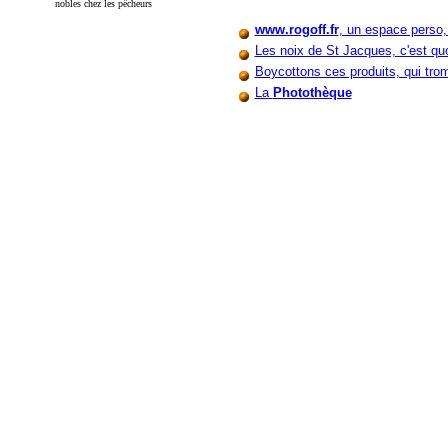
nobles chez les pêcheurs
www.rogoff.fr
, un espace perso,
Les noix de St Jacques, c'est quo
Boycottons ces produits, qui tr
La
Photothèque