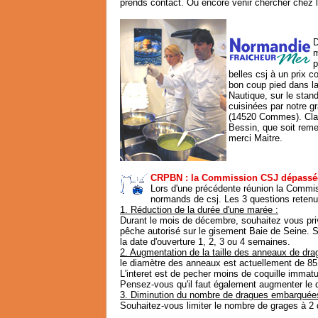
prends contact. Ou encore venir chercher chez le
D
m
p
belles csj à un prix c
bon coup pied dans la
Nautique, sur le stan
cuisinées par notre g
(14520 Commes). Claud
Bessin, que soit remer
merci Maitre.
CRPBN : la Commission CSJ dépassée
Lors d'une précédente réunion la Commis
normands de csj. Les 3 questions retenu
1. Réduction de la durée d'une marée :
Durant le mois de décembre, souhaitez vous privi
pêche autorisé sur le gisement Baie de Seine. Si
la date d'ouverture 1, 2, 3 ou 4 semaines.
2. Augmentation de la taille des anneaux de dra
le diamètre des anneaux est actuellement de 85
L'interet est de pecher moins de coquille immatu
Pensez-vous qu'il faut également augmenter le
3. Diminution du nombre de dragues embarquée
Souhaitez-vous limiter le nombre de grages à 