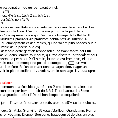
 participation, ce qui est exeptionnel.
 : 24%
nes; 4% 3 s.; 15% 2 s.; 6% 1 s.
 oui 52%; non 42 %
0 %
e de ces résultats surprenants par leur caractère tranché. Les
ée pour la Baie. C'est un message fort de la part de la
'une représentation qui n'est pas à l'image de la flotille. Il
 Présidents présents en prendront bonne note et sauront, à
de du changement et des régles, qui ne soient plus basées sur le
urable de la peche à la csj.
 defendre cette gestion responsable, passant tantôt pour un
as vu dans l'ombre tout ceux, qui trop discrets, attendaient pour
tissons la peche du XXI siecle, la tache est immense, elle ne
mais nous ne manquons pas de courage.....;-)))))), un vrai
t tout de même là d'un tournant dans la façon d'envisager une
ir la pêche cotière. Il y avait avant le sondage, il y aura après
 saison :
 commence à être bien gratté. Les 2 premières semaines les
/semaine et par homme, soit de 3 à 7 T par bateau. La 3ème
out la grande marée (110) qui handicape les coquillards.
out juste 11 cm et à certains endroits près de 50% de la peche n'a
ieuc, St Malo, Granville, St Vaast/Barfleur, Grandcamp, Port en
avre, Fécamp, Dieppe, Boulogne, beaucoup et de plus en plus