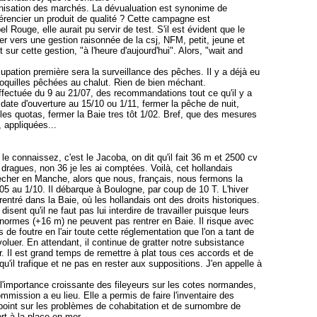
ganisation des marchés. La dévualuation est synonime de
férencier un produit de qualité ? Cette campagne est
l Rouge, elle aurait pu servir de test. S'il est évident que le
er vers une gestion raisonnée de la csj, NFM, petit, jeune et
sur cette gestion, "à l'heure d'aujourd'hui". Alors, "wait and
ccupation première sera la surveillance des pêches. Il y a déjà eu
quilles pêchées au chalut. Rien de bien méchant.
fectuée du 9 au 21/07, des recommandations tout ce qu'il y a
 date d'ouverture au 15/10 ou 1/11, fermer la pêche de nuit,
les quotas, fermer la Baie tres tôt 1/02. Bref, que des mesures
, appliquées...
 le connaissez, c'est le Jacoba, on dit qu'il fait 36 m et 2500 cv
38 dragues, non 36 je les ai comptées. Voilà, cet hollandais
echer en Manche, alors que nous, français, nous fermons la
05 au 1/10. Il débarque à Boulogne, par coup de 10 T. L'hiver
t rentré dans la Baie, où les hollandais ont des droits historiques.
isent qu'il ne faut pas lui interdire de travailler puisque leurs
 normes (+16 m) ne peuvent pas rentrer en Baie. Il risque avec
 de foutre en l'air toute cette réglementation que l'on a tant de
voluer. En attendant, il continue de gratter notre subsistance
r. Il est grand temps de remettre à plat tous ces accords et de
'il trafique et ne pas en rester aux suppositions. J'en appelle à
l'importance croissante des fileyeurs sur les cotes normandes,
mmission a eu lieu. Elle a permis de faire l'inventaire des
point sur les problèmes de cohabitation et de surnombre de
t à la place en mer...