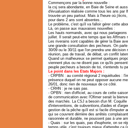
C
ommençons par la bonne nouvelle :
la csj sera abondante, en Baie de Seine et aus
d'évualuation réalisée comme tous les ans par I
trouvée un peu partout. Mais à l'heure où j'écris,
pour dans 2 ans sont absentes...
Le problème, c'est qu'il va falloir gérer cette ab
Là, on passe aux mauvaises nouvelles :
Les hauts normands, avec qui nous partageons l
juillet. Il serait peut-etre temps que les Affmars
Les riverains sont capables de gérer la Baie ave
une grande consultation des pecheurs. On parle d
30/09 ou le 30/11 que l'on prendra une décision
réunion, pas de travail, de débat, un conflit laten
Quand un malheureux se permet quelques proposit
viennent plus ou ne disent pas ce qu'ils pensent
peuple pecheurs a besoin de toi, n'entends tu pa
Le point dans les Etats Majors :
- CRPBN : au comité régional 2 inquiétudes : l'
présence duquel on ne peut opposer aucune mes
26/01, donc rien de nouveaux de ce côté.
- CRHN : je ne sais pas.
- OPBN : rien d'officiel, au cours de cette sais
de communication avec l'Ofimer serait la bienve
des marchés. La CSJ a besoin d'un M. Coquille p
d'interventions, de subventions,d'aides et d'ar
gestion de la pêche qu'il est si facile d'imputer
qui se couvrent dérrière des arrêtés complaisan
raisonnée et durable, ne poussent pas à une am
- Quais : sur les quais, pas d'euphorie, on se ré
temps utile, c'est toujours mieux d'attendre ça (