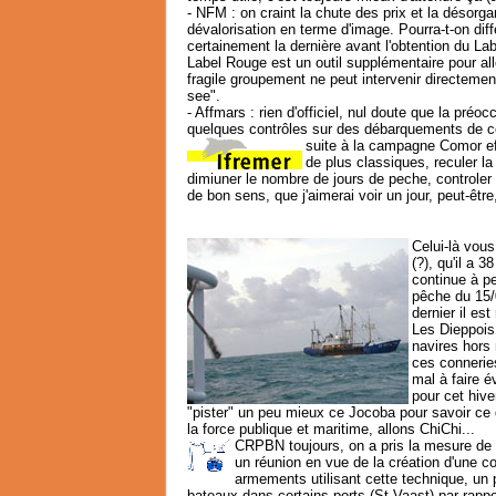
- NFM : on craint la chute des prix et la désor
dévalorisation en terme d'image. Pourra-t-on dif
certainement la dernière avant l'obtention du Labe
Label Rouge est un outil supplémentaire pour all
fragile groupement ne peut intervenir directement 
see".
- Affmars : rien d'officiel, nul doute que la préo
quelques contrôles sur des débarquements de co
suite à la campagne Comor ef
de plus classiques, reculer la
dimiuner le nombre de jours de peche, controler 
de bon sens, que j'aimerai voir un jour, peut-être
Celui-là vous
(?), qu'il a 
continue à p
pêche du 15/
dernier il es
Les Dieppois d
navires hors
ces conneries
mal à faire é
pour cet hive
"pister" un peu mieux ce Jocoba pour savoir ce qu
la force publique et maritime, allons ChiChi...
CRPBN toujours, on a pris la mesure de 
un réunion en vue de la création d'une co
armements utilisant cette technique, un 
bateaux dans certains ports (St Vaast) par rappor