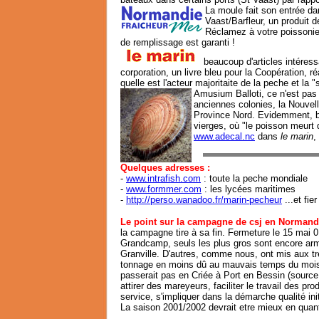
La moule fait son entrée da
Vaast/Barfleur, un produit d
Réclamez à votre poissonie
de remplissage est garanti !
beaucoup d'articles intéress
corporation, un livre bleu pour la Coopération, r
quelle est l'acteur majoritaite de la peche et la "
Amusium Balloti, ce n'est pas
anciennes colonies, la Nouvel
Province Nord. Evidemment, b
vierges, où "le poisson meurt 
www.adecal.nc
dans
le marin
,
Quelques adresses :
-
www.intrafish.com
: toute la peche mondiale
-
www.formmer.com
: les lycées maritimes
-
http://perso.wanadoo.fr/marin-pecheur
...et fier
Le point sur la campagne de csj en Normand
la campagne tire à sa fin. Fermeture le 15 mai 0
Grandcamp, seuls les plus gros sont encore arm
Granville. D'autres, comme nous, ont mis aux t
tonnage en moins dû au mauvais temps du mois 
passerait pas en Criée à Port en Bessin (source
attirer des mareyeurs, faciliter le travail des pr
service, s'impliquer dans la démarche qualité in
La saison 2001/2002 devrait etre mieux en quant