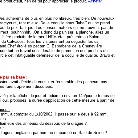
 producteur, rien de tel pour apprécier le produit.
Acheter
.
es adhérents de plus en plus nombreux, très
bien. De nouveaux
areyeurs, tant mieux. De la coquille sous "label" qui ne prend
as de prix, tant pis. Les consommateurs qui ne trouvent pas de
orrect, bouhhhhhh...On a donc du pain sur la planche, allez un
 filière produits de la mer ! NFM était présente au Salon
d du Calvados. Tous les visiteurs ont pu déguster les csj
rand Chef étoilé es pecten C. Esprabens de la Chenevière
e fait un travail considérable de promotion des produits du
cié cet infatiguable défenseur de la coquille de qualité. Bravo et
 par sa base :
sion avait décidé de consulter l'ensemble des pecheurs bas-
es furent aprement discutées.
légier la pêche de jour et réduire à environ 14h/jour le temps de
 oui, proposez la durée d'application de cette mesure à partir de
gues :
 mm, à compter du 1/10/2002, il passe sur le deus à 92 mm.
res.
 diamètre des anneaux du dessous de la drague ?
s :
2 dragues anglaises par homme embarqué en Baie de Seine ?