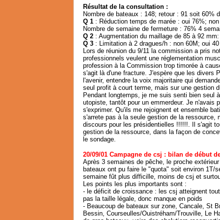
Résultat de la consultation :
Nombre de bateaux : 148; retour : 91 soit 60% de
Q 1
: Réduction temps de marée : oui 76%; non
Nombre de semaine de fermeture : 76% 4 semai
Q 2
: Augmentation du maillage de 85 à 92 mm:
Q 3
: Limitation à 2 dragues/h : non 60M; oui 4
Lors de réunion du 9/11 la commission a pris not
professionnels veulent une réglementation muscl
profession à la Commission trop timorée à cause d
s'agit là d'une fracture. J'espère que les divers
l'avenir, entendre la voix majoritaire qui deman
seul profit à court terme, mais sur une gestion d
Pendant longtemps, je me suis senti bien seul à
utopiste, tantôt pour un emmerdeur. Je n'avais p
s'exprimer. Qu'ils me rejoignent et ensemble ba
s'arrete pas à la seule gestion de la ressource, 
discours pour les présidentielles !!!!!!. Il s'agi
gestion de la ressource, dans la façon de concevo
le sondage.
20/09/01 Campagne de csj : bilan de début de
Après 3 semaines de pêche, le proche extérieur
bateaux ont pu faire le "quota" soit environ 1T
semaine fût plus difficille, moins de csj et surt
Les points les plus importants sont :
- le déficit de croissance : les csj atteignent t
pas la taille légale, donc manque en poids
- Beaucoup de bateaux sur zone, Cancale, St Br
Bessin, Courseulles/Ouistréham/Trouville, Le H