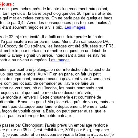
 jours :
c quelques taches près de la cote d'un rendement mirobolant,
ix, tarif syndical, la barre psychologique des 20 f jamais atteinte.
ce qui met en colère certains. On ne parle pas de quelques bacs
autorisé par 3,4...Avec des conséquences pas toujours faciles à
s étant souvent négociés à vils prix.
Les images
.
 de 32 m) s'est invité. Il a failli nous faire perdre la fin de
ne l'a pas incité à rester parmi nous. Muni, d'un camescope DV,
e du Cocody de Ouistréham, les images ont été diffusées sur FR3.
st prétexte pour certains à remettre en question un début de
 Jean Glavany signait un arrété, interdisant à tous les navires
ébattue au niveau européen.
Les images
.
nt par écrit une prolongation de l'interdiction de la peche de
quoi pas tout le mois. Au VHF on en parle, on fait un petit
ien de surprenant, puisque beaucoup avaient voté 4 semaines.
les comités locaux, de demander au Havre de faire un
ation ne veut pas, pb du Jocoba, les hauts normands sont
oujours est-il que tout le monde se décide très vite,
.Le monde à l'envers ! Cette chouanerie est courronné de
i matin ! Bravo les gars ! Ma place était près de vous, mais en
vraiment pas d'attaque pour faire le déplacement. Même si cela
 façon de vouloir gérer la Baie, on peut penser aussi que le
ait pas les interroger les petits bateaux....
 passer par Chronopost, j'avais prévu un emballage renforcé
ire (suite au 35 h...) est rédhibitoire, 300f pour 6 kg, trop cher
 :(, je vais tester et un nouveau service à la Sernam avec qui je