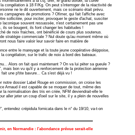
s momentanément à la csj, bref, le grand bordel, la curée
 la congélation à 18 F/Kg. On peut s'interroger de la réactivité de
personne ne le dit ouvertement, mais ce scénario était prévu.
les campagnes de promotions ? Ofimer, qui fait l'affiche avec
tre sollicitée, pour inciter, provoquer le geste d'achat, susciter
ase laconique souvent ressassée, n'est certainement pas une
s, ils se bougent, ils font changer les habitudes !
hé de noix fraiches, ont bénéficié de cours plus soutenus.
n de stratégie commerciale ? Nul doute qu'au moment même où
nt nous faire valoir leur savoir faire en matière de
nce entre le mareyage et la toute jeune coopérative diéppoise,
 la congélation, sur le trafic de noix à bord des bateaux.
.. Alors on fait quoi maintenant ? On va lui péter sa gueule ?
", mais bon vu qu'il y a renforcement de la protection aérienne
fait une p'tite bavure... Ca s'est déjà vu !
r notre dossier Label Rouge en commission, on croise les
s ce Arnaud il est capable de se moquer de tout, même des
r la normalisation des tris en criée, NFM deviendrait-elle le
aller jeter un coup d'oeil sur le site, il y a plein de nouvelles
, entendez crépidula fornicata dans le n° du 19/10, va-t-on
enir, en Normandi
e : l'abondance prévue serait-elle