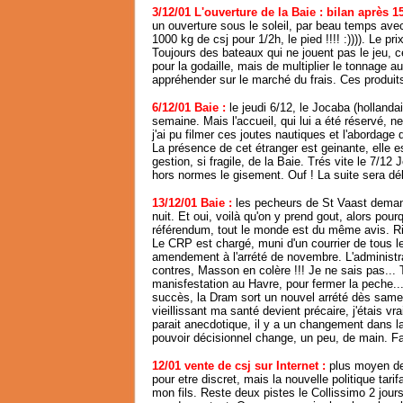
3/12/01 L'ouverture de la Baie : bilan après 15
un ouverture sous le soleil, par beau temps ave
1000 kg de csj pour 1/2h, le pied !!!! :)))). Le pr
Toujours des bateaux qui ne jouent pas le jeu, 
pour la godaille, mais de multiplier le tonnage 
appréhender sur le marché du frais. Ces produit
6/12/01 Baie :
l
e jeudi 6/12, le Jocaba (hollandais
semaine. Mais l'accueil, qui lui a été réservé, 
j'ai pu filmer ces joutes nautiques et l'abordag
La présence de cet étranger est geinante, elle e
gestion, si fragile, de la Baie. Trés vite le 7/12
hors normes le gisement. Ouf ! La suite sera d
13/12/01 Baie :
les pecheurs de St Vaast demande
nuit. Et oui, voilà qu'on y prend gout, alors pour
référendum, tout le monde est du même avis. R
Le CRP est chargé, muni d'un courrier de tous 
amendement à l'arrété de novembre. L'administr
contres, Masson en colère !!! Je ne sais pas... T
manisfestation au Havre, pour fermer la peche..
succès, la Dram sort un nouvel arrété dès samed
vieillissant ma santé devient précaire, j'étais 
parait anecdotique, il y a un changement dans la
pouvoir décisionnel change, un peu, de main. Fall
12/01 vente de csj sur Internet :
plus moyen de
pour etre discret, mais la nouvelle politique tarifa
mon fils. Reste deux pistes le Collissimo 2 jours