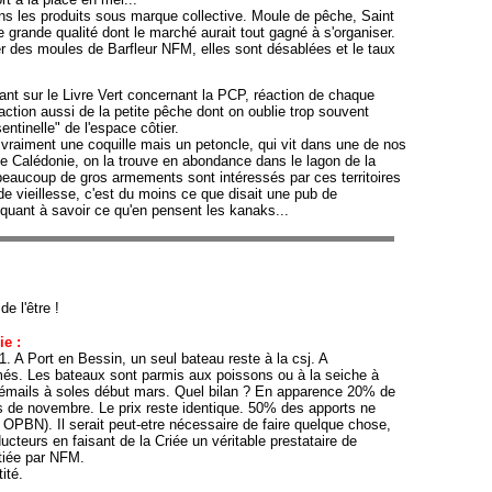
ns les produits sous marque collective. Moule de pêche, Saint
e grande qualité dont le marché aurait tout gagné à s'organiser.
r des moules de Barfleur NFM, elles sont désablées et le taux
ant sur le Livre Vert concernant la PCP, réaction de chaque
éaction aussi de la petite pêche dont on oublie trop souvent
sentinelle" de l'espace côtier.
 vraiment une coquille mais un petoncle, qui vit dans une de nos
le Calédonie, on la trouve en abondance dans le lagon de la
eaucoup de gros armements sont intéressés par ces territoires
de vieillesse, c'est du moins ce que disait une pub de
 quant à savoir ce qu'en pensent les kanaks...
 de l'être !
i
e :
1. A Port en Bessin, un seul bateau reste à la csj. A
és. Les bateaux sont parmis aux poissons ou à la seiche à
rémails à soles début mars. Quel bilan ? En apparence 20% de
de novembre. Le prix reste identique. 50% des apports ne
 OPBN). Il serait peut-etre nécessaire de faire quelque chose,
oducteurs en faisant de la Criée un véritable prestataire de
itiée par NFM.
ité.