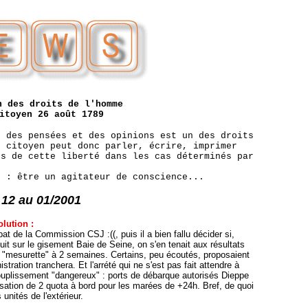
n des droits de l'homme
itoyen 26 août 1789
n des pensées et des opinions est un des droits
t citoyen peut donc parler, écrire, imprimer
us de cette liberté dans les cas déterminés par
) : être un agitateur de conscience...
 12 au 01/2001
olution :
bat de la Commission CSJ :((, puis il a bien fallu décider si,
nuit sur le gisement Baie de Seine, on s'en tenait aux résultats
e "mesurette" à 2 semaines. Certains, peu écoutés, proposaient
tration tranchera. Et l'arrété qui ne s'est pas fait attendre à
ouplissement "dangereux" : ports de débarque autorisés Dieppe
isation de 2 quota à bord pour les marées de +24h. Bref, de quoi
unités de l'extérieur.