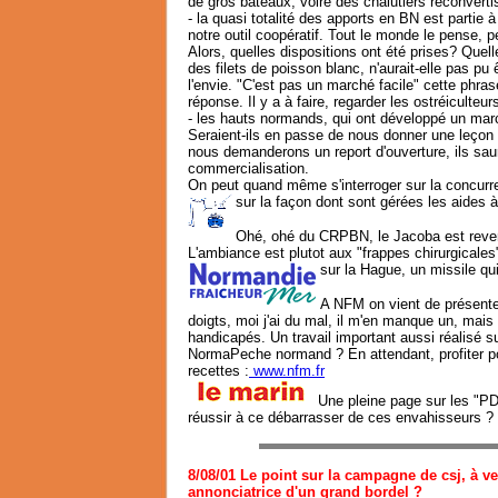
de gros bateaux, voire des chalutiers reconverti
- la quasi totalité des apports en BN est partie à
notre outil coopératif. Tout le monde le pense, 
Alors, quelles dispositions ont été prises? Quel
des filets de poisson blanc, n'aurait-elle pas pu ê
l'envie. "C'est pas un marché facile" cette phr
réponse. Il y a à faire, regarder les ostréiculteur
- les hauts normands, qui ont développé un marc
Seraient-ils en passe de nous donner une leço
nous demanderons un report d'ouverture, ils sauro
commercialisation.
On peut quand même s'interroger sur la concurre
sur la façon dont sont gérées les aides à
Ohé, ohé du CRPBN, le Jacoba est revenu.
L'ambiance est plutot aux "frappes chirurgicales
sur la Hague, un missile qui 
A NFM on vient de présente
doigts, moi j'ai du mal, il m'en manque un, mai
handicapés. Un travail important aussi réalisé su
NormaPeche normand ? En attendant, profiter pour 
recettes :
www.nfm.fr
Une pleine page sur les "PD"
réussir à ce débarrasser de ces envahisseurs ?
8/08/01 Le point sur la campagne de csj, à v
annonciatrice d'un grand bordel ?