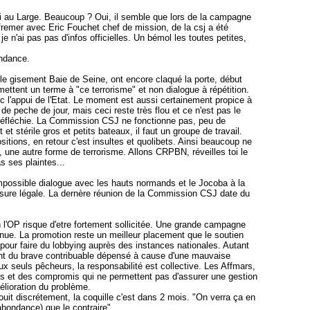
si au Large. Beaucoup ? Oui, il semble que lors de la campagne
fremer avec Eric Fouchet chef de mission, de la csj a été
 je n'ai pas pas d'infos officielles. Un bémol les toutes petites,
ondance.
e gisement Baie de Seine, ont encore claqué la porte, début
 mettent un terme à "ce terrorisme" et non dialogue à répétition.
c l'appui de l'Etat. Le moment est aussi certainement propice à
e peche de jour, mais ceci reste très flou et ce n'est pas le
 réfléchie. La Commission CSJ ne fonctionne pas, peu de
t et stérile gros et petits bateaux, il faut un groupe de travail.
ions, en retour c'est insultes et quolibets. Ainsi beaucoup ne
, une autre forme de terrorisme. Allons CRPBN, réveilles toi le
s ses plaintes...
impossible dialogue avec les hauts normands et le Jocoba à la
ure légale. La dernère réunion de la Commission CSJ date du
on l'OP risque d'etre fortement sollicitée. Une grande campagne
nue. La promotion reste un meilleur placement que le soutien
our faire du lobbying auprès des instances nationales. Autant
gent du brave contribuable dépensé à cause d'une mauvaise
 aux seuls pêcheurs, la responsabilité est collective. Les Affmars,
ts et des compromis qui ne permettent pas d'assurer une gestion
élioration du problème.
jouit discrétement, la coquille c'est dans 2 mois. "On verra ça en
abondance) que le contraire".