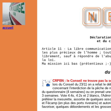
accueil
Déclaratio
et du c
Article 11 - La libre communicatio
les plus précieux de l'homme ; tou
librement, sauf à répondre de l'ab
la loi.
Ma mission ici bas (prétentieux ;-
du
CRPBN : l
e Conseil ne trouve pas la s
lors du Conseil du 23/11 on a refait le dé
concernant l'interdiction de la pêche de 
du questionnaire (4 semaines) ou on prenait un
3 semaines. Vote 4:4s, 4:2s et 2 blancs, l'Adminis
préférer la mesurette, assortie de quelques ass
et Fécamp (en plus des ports riverains) et autor
favoriser, quelques débordements et les grosses 