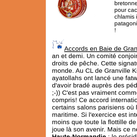
bretonne
pour cac
chlamis 
patagoni
!
Accords en Baie de Gran
an et demi. Un comité conjoin
droits de pêche. Cette signat
monde. Au CL de Granville Kik
ayatollahs ont lancé une fat
d'avoir bradé auprès des pédé
;-)) C'est pas vraiment comme
compris! Ce accord internati
certains salons parisiens où
maritime. Si l'exercice est in
moins que toute la flottille d
joue là son avenir. Mais ce 
Haute-Normandie
: le prési