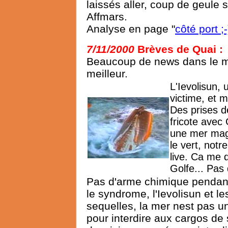
laissés aller, coup de geule
Affmars.
Analyse en page "
côté port ;-
7/11/2000
Brèves de Quai
:
Beaucoup de news dans le mo
meilleur.
L'Ievolisun,
victime, et m
Des prises d
fricote avec
une mer magn
le vert, notr
live. Ca me 
Golfe... Pas 
Pas d'arme chimique pendant
le syndrome, l'Ievolisun et le
sequelles, la mer nest pas u
pour interdire aux cargos de