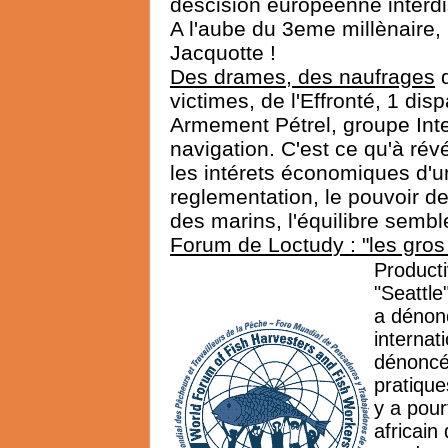
descision européenne interdi
A l'aube du 3eme millènaire,
Jacquotte !
Des drames, des naufrages
d
victimes, de l'Effronté, 1 dis
Armement Pétrel, groupe Int
navigation. C'est ce qu'à rév
les intérets économiques d'u
reglementation, le pouvoir de 
des marins, l'équilibre sembl
Forum de Loctudy : "les gros 
Product
"Seattle
a dénonc
internat
dénoncé 
pratique
y a pou
africain 