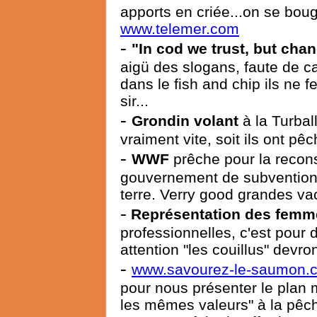
apports en criée...on se boug
www.telemer.com
-
"In cod we trust, but cha
aigü des slogans, faute de ca
dans le fish and chip ils ne f
sir...
-
Grondin volant
à la Turball
vraiment vite, soit ils ont pê
-
WWF
prêche pour la recons
gouvernement de subventionne
terre. Verry good grandes va
-
Représentation des femm
professionnelles, c'est pour
attention "les couillus" devro
-
www.savourez-le-saumon.
pour nous présenter le plan 
les mêmes valeurs" à la pêch