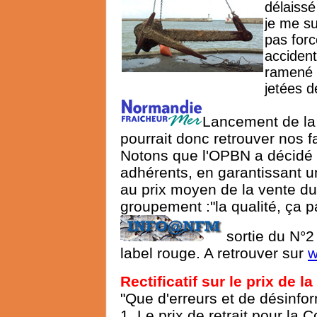
délaissé
je me su
pas forc
accident
ramené e
jetées d
Lancement de la
pourrait donc retrouver nos f
Notons que l'OPBN a décidé d
adhérents, en garantissant u
au prix moyen de la vente du
groupement :"la qualité, ça p
sortie du N°2
label rouge. A retrouver sur
w
Rectificatif sur le prix de l
"Que d'erreurs et de désinfo
1. Le prix de retrait pour la