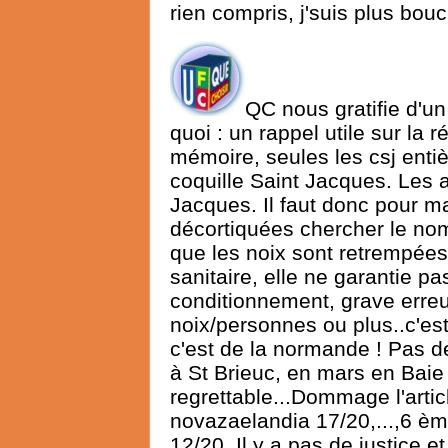
rien compris, j'suis plus bouc
QC nous gratifie d'un
quoi : un rappel utile sur la 
mémoire, seules les csj entièr
coquille Saint Jacques. Les a
Jacques. Il faut donc pour m
décortiquées chercher le nom
que les noix sont retrempées,
sanitaire, elle ne garantie p
conditionnement, grave erreu
noix/personnes ou plus..c'e
c'est de la normande ! Pas d
à St Brieuc, en mars en Baie
regrettable...Dommage l'artic
novazaelandia 17/20,...,6 è
12/20. Il y a pas de justice 