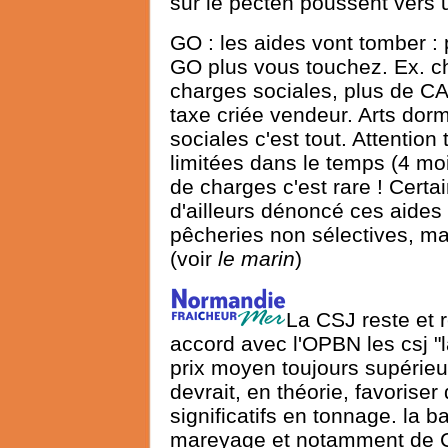
sur le pecten poussent vers un
GO : les aides vont tomber 
GO plus vous touchez. Ex. ch
charges sociales, plus de CA
taxe criée vendeur. Arts do
sociales c'est tout. Attentio
limitées dans le temps (4 moi
de charges c'est rare ! Certa
d'ailleurs dénoncé ces aides 
pêcheries non sélectives, mai
(voir
le marin
)
La CSJ reste et 
accord avec l'OPBN les csj "l
prix moyen toujours supérieur 
devrait, en théorie, favoriser
significatifs en tonnage. la 
mareyage et notamment de Co