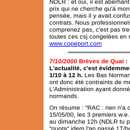
NDLR : et oui, il est abérhan
prix qui ne cherche qu'à mont
pensée, mais il y avait confus
contrats. Nous professionnels
comprenez pas, c'est pas tre
toutes ces csj congelées en ra
www.copeport.com
7/10/2000
Brèves de Quai :
L'actualité, c'est évidemme
1/10 à 12 h.
Les Bas Normands
ont donc été contraints de m
L'Administration ayant donné
normands.
On résume : "RAC : rien n'a c
15/05/00, les 3 premiers w.e
au dimanche 12h (NDLR tu par
"quota" idem l'an passé 1T