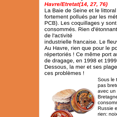
Havre/Etretat(14, 27, 76)
La Baie de Seine et le littora
fortement pollués par les mé
PCB). Les coquillages y sont
consommés. Rien d'étonnant,
de l'activité
industrielle francaise. Le fle
Au Havre, rien que pour le por
répertoriés ! Ce même port 
de dragage, en 1998 et 1999,
Dessous, la mer et ses plage
ces problèmes !
Sous le 
pas bret
avec un 
Bretagne
consomm
Russie e
rien: no