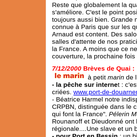
Reste que globalement la qu
s'améliore. C'est le point po
toujours aussi bien. Grande 
connue à Paris que sur les 
Arnaud est content. Des salo
salles d'attente de nos prati
la France. A moins que ce ne 
couverture, la prochaine fois o
7/12/2000
Brèves de Quai
:
à petit
marin
de l
- la pêche sur interne
t : c'e
criées.
www.port-de-douarn
- Béatrice Harmel notre indi
CRPBN, distinguée dans le 
qui font la France".
Pélerin 
Rounanoff et Dieudonné ont 
régionale....Une slave et un 
- pour Port en Bessin
: un b