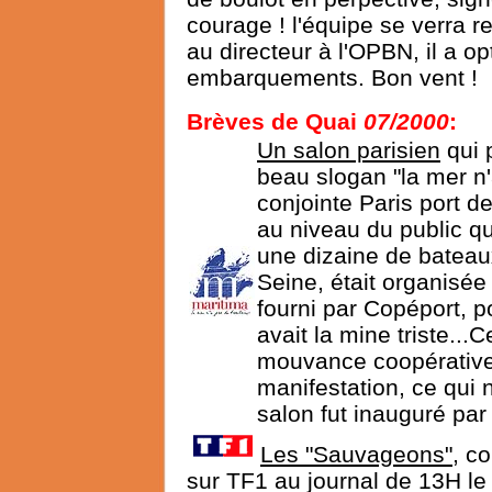
courage ! l'équipe se verra 
au directeur à l'OPBN, il a opt
embarquements. Bon vent !
Brèves de Quai
07/2000
:
Un salon parisien
qui 
beau slogan "la mer n'
conjointe Paris port 
au niveau du public qu
une dizaine de batea
Seine, était organisé
fourni par Copéport, p
avait la mine triste...C
mouvance coopérative 
manifestation, ce qui 
salon fut inauguré par 
Les "Sauvageons"
, c
sur TF1 au journal de 13H le