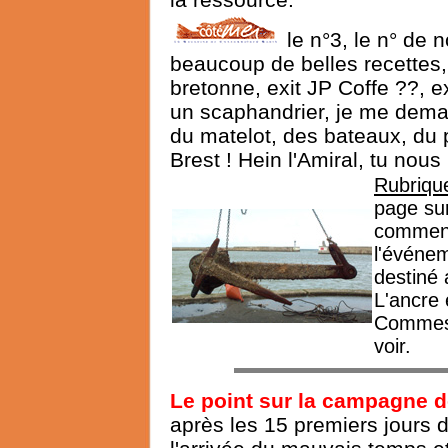
le n°3, le n° de
beaucoup de belles recettes, 
bretonne, exit JP Coffe ??, e
un scaphandrier, je me demande
du matelot, des bateaux, du 
Brest ! Hein l'Amiral, tu nous
Rubrique
page sur
comment
l'événem
destiné 
L'ancre
Commes 
voir.
Le point sur la campagne 
après les 15 premiers jours d