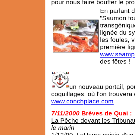
pour nous faire bouffer le pro
En parlant d
"Saumon fou
transgénique
lignée du s
les foules, 
première lig
www.seampl
des fêtes !
un nouveau portail, po
coquillages, où l'on trouvera
www.conchplace.com
7/11/2000
Brèves de Quai
:
La Pêche devant les Tribuna
le marin
1/12/00, LeHavre saisie d'un