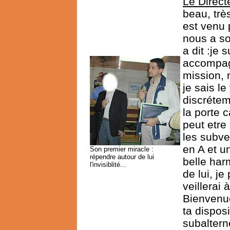
Le Direct
beau, trè
est venu 
nous a so
a dit :je 
accompagn
mission, n
je sais le
discrétem
la porte c
peut etre 
les subve
en A et u
Son premier miracle :
répendre autour de lui
belle harm
l'invisiblité...
de lui, je
veillerai 
Bienvenue
ta dispos
subaltern