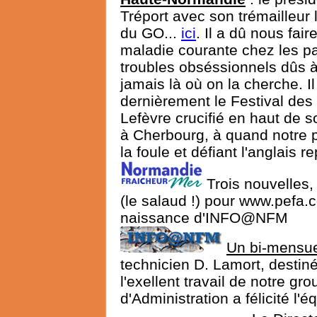
Tréport avec son trémailleur l
du GO...
ici
. Il a dû nous fai
maladie courante chez les pa
troubles obséssionnels dûs à 
jamais là où on la cherche. I
dernièrement le Festival des
Lefèvre crucifié en haut de s
à Cherbourg, à quand notre p
la foule et défiant l'anglais re
Trois nouvelles,
(le salaud !) pour www.pefa.c
naissance d'INFO@NFM
Un bi-mensu
technicien D. Lamort, destiné 
l'exellent travail de notre gr
d'Administration a félicité l'