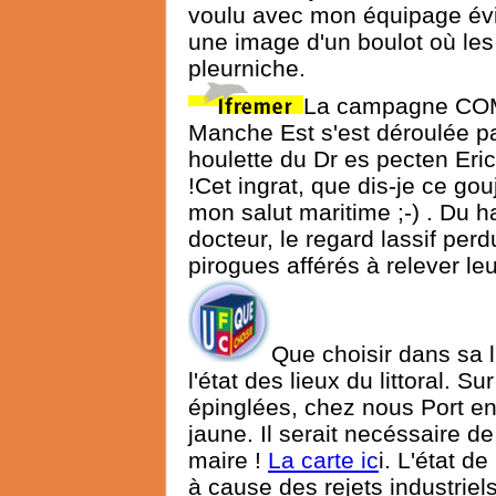
voulu avec mon équipage évit
une image d'un boulot où les 
pleurniche.
La campagne COM
Manche Est s'est déroulée p
houlette du Dr es pecten Eric 
!Cet ingrat, que dis-je ce g
mon salut maritime ;-) . Du h
docteur, le regard lassif perd
pirogues afférés à relever leur
Que
choisir dans sa l
l'état des lieux du littoral.
épinglées, chez nous Port en
jaune. Il serait necéssaire d
maire !
La carte ic
i. L'état d
à cause des rejets industriels,